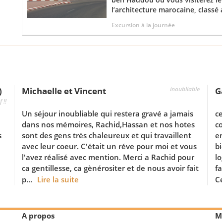
l’architecture marocaine, classé a
Excursion à la journée
inoubliable
)
Michaelle et Vincent
G
 !!
Un séjour inoubliable qui restera gravé a jamais
ce
dans nos mémoires, Rachid,Hassan et nos hotes
c
s
sont des gens très chaleureux et qui travaillent
en
avec leur coeur. C'était un réve pour moi et vous
b
l'avez réalisé avec mention. Merci a Rachid pour
l
ca gentillesse, ca gènérositer et de nous avoir fait
f
p...
Lire la suite
Ce
A propos
M