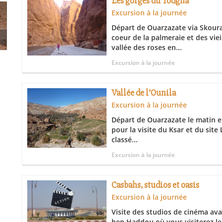
Les gorges du Todgha
Excursion à la journée
Départ de Ouarzazate via Skoura
coeur de la palmeraie et des viei
vallée des roses en...
Excursion à la journée
Vallée de l’Ounila
Excursion à la journée
Départ de Ouarzazate le matin e
pour la visite du Ksar et du site
classé...
Excursion à la journée
Casbahs, studios et oasis
Excursion à la journée
Visite des studios de cinéma ava
ben Haddou où vous visiterez le