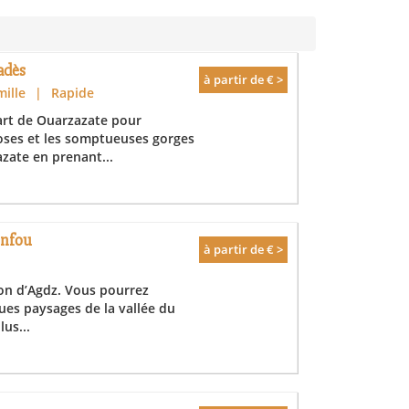
adès
à partir de € >
mille
|
Rapide
art de Ouarzazate pour
roses et les somptueuses gorges
zate en prenant...
infou
à partir de € >
on d’Agdz. Vous pourrez
ues paysages de la vallée du
us...