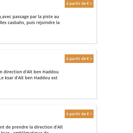
à partir de € >
,avec passage par la piste au
lles casbahs, puis rejoindre la
à partir de € >
n direction d’Aït ben Haddou
 Le ksar d’Aït ben Haddou est
à partir de € >
nt de prendre la direction d’Aït
 ksar , emblématique de