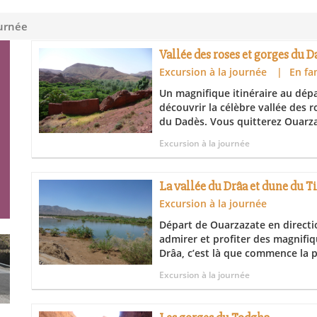
ournée
Vallée des roses et gorges du D
Excursion à la journée
|
En fa
Un magnifique itinéraire au dép
découvrir la célèbre vallée des 
du Dadès. Vous quitterez Ouarza
Excursion à la journée
La vallée du Drâa et dune du T
Excursion à la journée
Départ de Ouarzazate en directi
admirer et profiter des magnifiq
Drâa, c’est là que commence la pl
Excursion à la journée