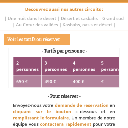
Découvrez aussi nos autres circuits :
|
Une nuit dans le désert
|
Désert et casbahs
|
Grand sud
|
Au Cœur des vallées
|
Kasbahs, oasis et désert
|
Voir les tarifs ou réserver
- Tarifs par personne -
2
3
4
5
personnes
personnes
personnes
personnes
650 €
490 €
400 €
€
- Pour réserver -
Envoyez-nous votre
demande de réservation
en
cliquant sur le bouton
ci-dessous et en
remplissant le formulaire
. Un membre de notre
équipe vous
contactera rapidement
pour votre