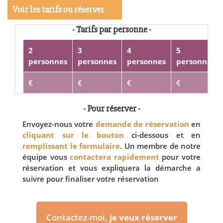
Voir les tarifs ou réserver
- Tarifs par personne -
2
3
4
5
personnes
personnes
personnes
personnes
€
€
€
€
- Pour réserver -
Envoyez-nous votre
demande de réservation
en
cliquant sur le bouton
ci-dessous et en
remplissant le formulaire
. Un membre de notre
équipe vous
contactera rapidement
pour votre
réservation et vous expliquera la démarche a
suivre pour finaliser votre réservation
Contactez-moi,
je veux réserver