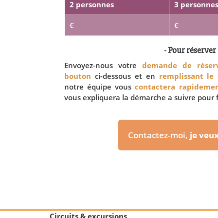
2 personnes
3 personne
€
€
- Pour réserver 
Envoyez-nous votre
demande de réserv
bouton
ci-dessous et en
remplissant le
notre équipe vous
contactera rapideme
vous expliquera la démarche a suivre pour f
Contactez-moi,
je veu
Circuits & excursions