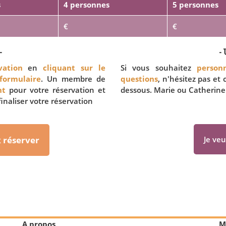
s
4 personnes
5 personnes
€
€
-
- 
ation
en
cliquant sur le
Si vous souhaitez
personn
 formulaire
. Un membre de
questions
, n'hésitez pas et
nt
pour votre réservation et
dessous. Marie ou Catherine
inaliser votre réservation
x réserver
Je veu
A propos
M