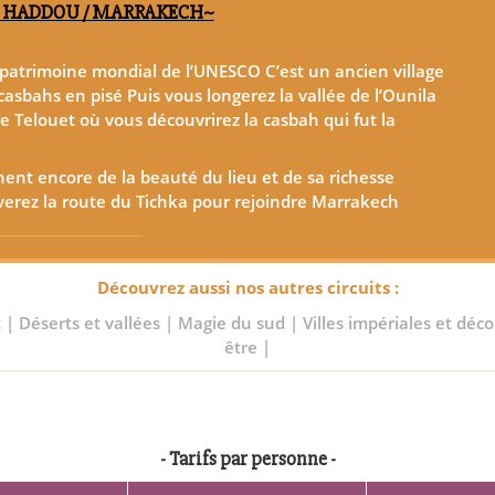
EN HADDOU / MARRAKECH~
u patrimoine mondial de l’UNESCO C’est un ancien village
asbahs en pisé Puis vous longerez la vallée de l’Ounila
e Telouet où vous découvrirez la casbah qui fut la
nent encore de la beauté du lieu et de sa richesse
verez la route du Tichka pour rejoindre Marrakech
Découvrez aussi nos autres circuits :
t
|
Déserts et vallées
|
Magie du sud
|
Villes impériales et dé
être
|
- Tarifs par personne -