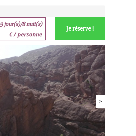
9 jour(s)/8 nuit(s)
Je réserve !
€ / personne
>