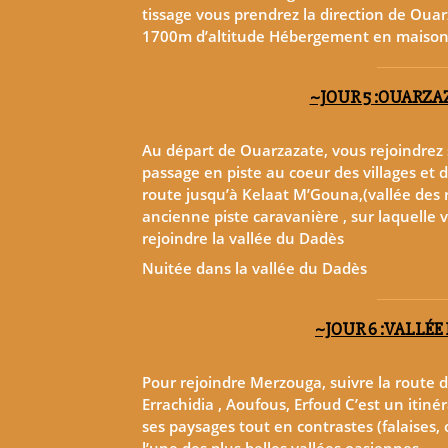
tissage vous prendrez la direction de Ouar
1700m d’altitude Hébergement en maison
~JOUR 5 :OUARZAZ
Au départ de Ouarzazate, vous rejoindrez 
passage en piste au coeur des villages et
route jusqu’à Kelaat M’Gouna,(vallée des 
ancienne piste caravanière , sur laquelle 
rejoindre la vallée du Dadès
Nuitée dans la vallée du Dadès
~JOUR 6 :VALLÉE
Pour rejoindre Merzouga, suivre la route 
Errachidia , Aoufous, Erfoud C’est un itiné
ses paysages tout en contrastes (falaises, o
l’une des plus belles vallées oasiennes