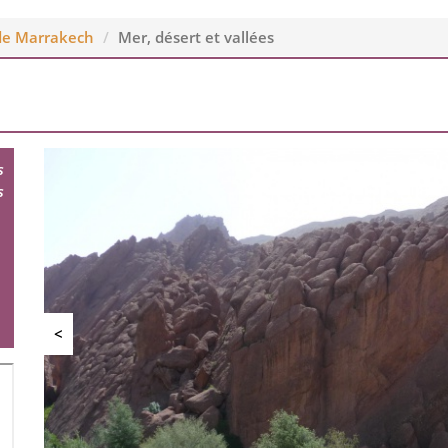
de Marrakech
Mer, désert et vallées
s
s
<