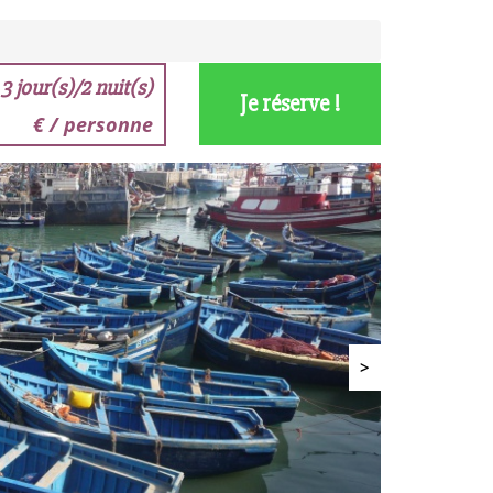
3 jour(s)/2 nuit(s)
Je réserve !
€ / personne
>