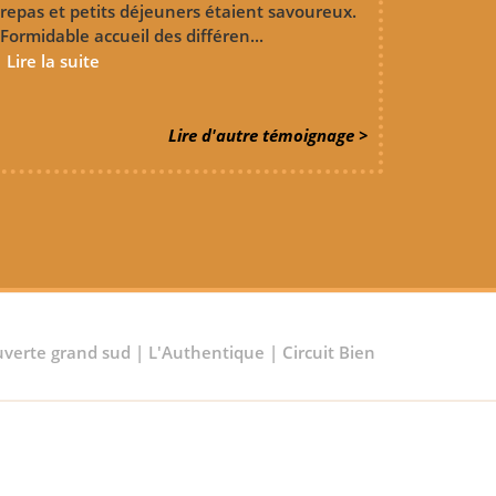
repas et petits déjeuners étaient savoureux.
Formidable accueil des différen...
Lire la suite
Lire d'autre témoignage >
ouverte grand sud
|
L'Authentique
|
Circuit Bien