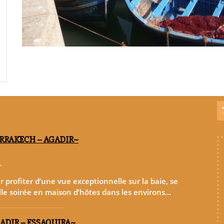
ARRAKECH – AGADIR~
r
ur profiter d’une vue exceptionnelle sur la baie, se
lle soirée en maison d’hôtes dans les environs…
GADIR – ESSAOUIRA~