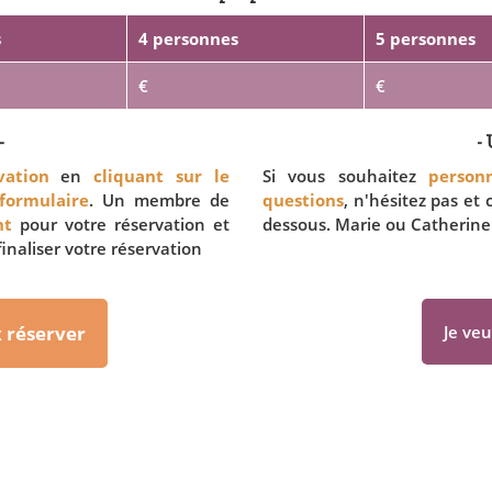
s
4 personnes
5 personnes
€
€
-
- 
ation
en
cliquant sur le
Si vous souhaitez
personn
 formulaire
. Un membre de
questions
, n'hésitez pas et
nt
pour votre réservation et
dessous. Marie ou Catherine
inaliser votre réservation
x réserver
Je veu