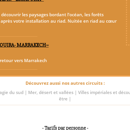
 découvrir les paysages bordant l’océan, les forêts
 après votre installation au riad. Nuitée en riad au cœur
SAOUIRA- MARRAKECH~
 retour vers Marrakech
Découvrez aussi nos autres circuits :
agie du sud
|
Mer, désert et vallées
|
Villes impériales et déc
être
|
- Tarifs par personne -